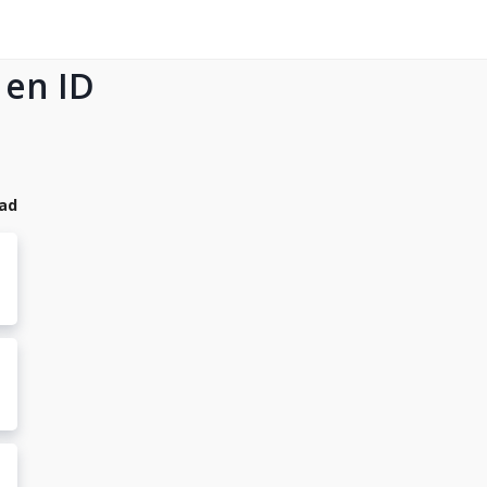
 en ID
dad